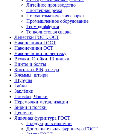
Литейное производство
Плоттерная резка
Полуавтоматическая сварка
Промышленное оборудование
Термодиффузия
Тонколистовая сварка
Лепестки ГОСТ, ОСТ
Наконечники ГОСТ
Наконечники ОСТ
Наконечники по чертежу
Втулки, Стойки, Шпильки
Винты и болты
Контакты PIN, гнезда
Клеммы, штыри
Шурупы
Гайки
Заклёпки
Пломбы, Чашки
Перемычки металлизации
Бирки и пояски
Цепочки
Ящичная фурнитура ГОСТ
Продукция в наличии
Дополнительная фурнитура ГОСТ