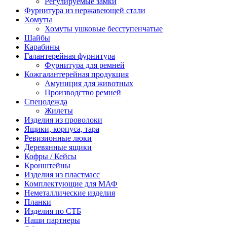
Регулируемые замки
Фурнитура из нержавеющей стали
Хомуты
Хомуты ушковые бесступенчатые
Шайбы
Карабины
Галантерейная фурнитура
Фурнитура для ремней
Кожгалантерейная продукция
Амуниция для животных
Производство ремней
Спецодежда
Жилеты
Изделия из проволоки
Ящики, корпуса, тара
Ревизионные люки
Деревянные ящики
Кофры / Кейсы
Кронштейны
Изделия из пластмасс
Комплектующие для МАФ
Неметаллические изделия
Планки
Изделия по СТБ
Наши партнеры