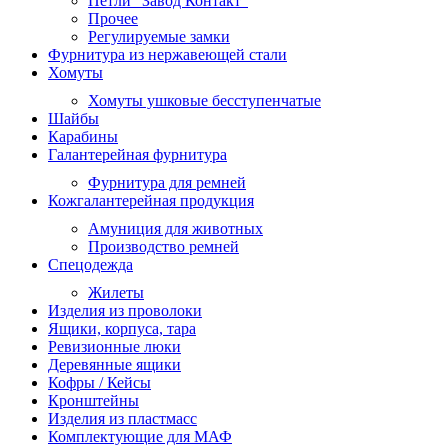
Петли "Завод Контакт"
Прочее
Регулируемые замки
Фурнитура из нержавеющей стали
Хомуты
Хомуты ушковые бесступенчатые
Шайбы
Карабины
Галантерейная фурнитура
Фурнитура для ремней
Кожгалантерейная продукция
Амуниция для животных
Производство ремней
Спецодежда
Жилеты
Изделия из проволоки
Ящики, корпуса, тара
Ревизионные люки
Деревянные ящики
Кофры / Кейсы
Кронштейны
Изделия из пластмасс
Комплектующие для МАФ