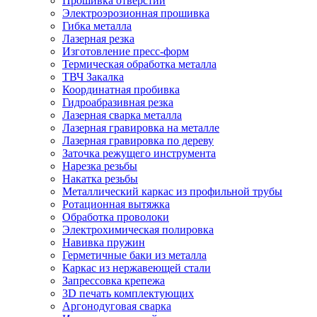
Прошивка отверстий
Электроэрозионная прошивка
Гибка металла
Лазерная резка
Изготовление пресс-форм
Термическая обработка металла
ТВЧ Закалка
Координатная пробивка
Гидроабразивная резка
Лазерная сварка металла
Лазерная гравировка на металле
Лазерная гравировка по дереву
Заточка режущего инструмента
Нарезка резьбы
Накатка резьбы
Металлический каркас из профильной трубы
Ротационная вытяжка
Обработка проволоки
Электрохимическая полировка
Навивка пружин
Герметичные баки из металла
Каркас из нержавеющей стали
Запрессовка крепежа
3D печать комплектующих
Аргонодуговая сварка