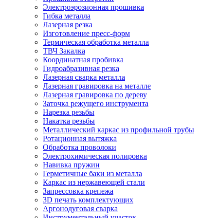
Электроэрозионная прошивка
Гибка металла
Лазерная резка
Изготовление пресс-форм
Термическая обработка металла
ТВЧ Закалка
Координатная пробивка
Гидроабразивная резка
Лазерная сварка металла
Лазерная гравировка на металле
Лазерная гравировка по дереву
Заточка режущего инструмента
Нарезка резьбы
Накатка резьбы
Металлический каркас из профильной трубы
Ротационная вытяжка
Обработка проволоки
Электрохимическая полировка
Навивка пружин
Герметичные баки из металла
Каркас из нержавеющей стали
Запрессовка крепежа
3D печать комплектующих
Аргонодуговая сварка
Инструментальный участок