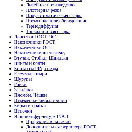
Литейное производство
Плоттерная резка
Полуавтоматическая сварка
Промышленное оборудование
Термодиффузия
Тонколистовая сварка
Лепестки ГОСТ, ОСТ
Наконечники ГОСТ
Наконечники ОСТ
Наконечники по чертежу
Втулки, Стойки, Шпильки
Винты и болты
Контакты PIN, гнезда
Клеммы, штыри
Шурупы
Гайки
Заклёпки
Пломбы, Чашки
Перемычки металлизации
Бирки и пояски
Цепочки
Ящичная фурнитура ГОСТ
Продукция в наличии
Дополнительная фурнитура ГОСТ