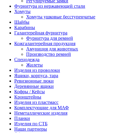
Регулируемые замки
Фурнитура из нержавеющей стали
Хомуты
Хомуты ушковые бесступенчатые
Шайбы
Карабины
Галантерейная фурнитура
Фурнитура для ремней
Кожгалантерейная продукция
Амуниция для животных
Производство ремней
Спецодежда
Жилеты
Изделия из проволоки
Ящики, корпуса, тара
Ревизионные люки
Деревянные ящики
Кофры / Кейсы
Кронштейны
Изделия из пластмасс
Комплектующие для МАФ
Неметаллические изделия
Планки
Изделия по СТБ
Наши партнеры