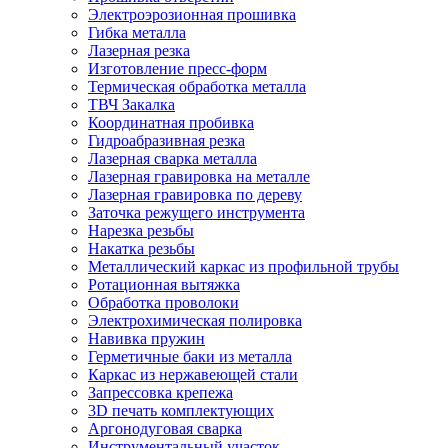
Электроэрозионная прошивка
Гибка металла
Лазерная резка
Изготовление пресс-форм
Термическая обработка металла
ТВЧ Закалка
Координатная пробивка
Гидроабразивная резка
Лазерная сварка металла
Лазерная гравировка на металле
Лазерная гравировка по дереву
Заточка режущего инструмента
Нарезка резьбы
Накатка резьбы
Металлический каркас из профильной трубы
Ротационная вытяжка
Обработка проволоки
Электрохимическая полировка
Навивка пружин
Герметичные баки из металла
Каркас из нержавеющей стали
Запрессовка крепежа
3D печать комплектующих
Аргонодуговая сварка
Инструментальный участок