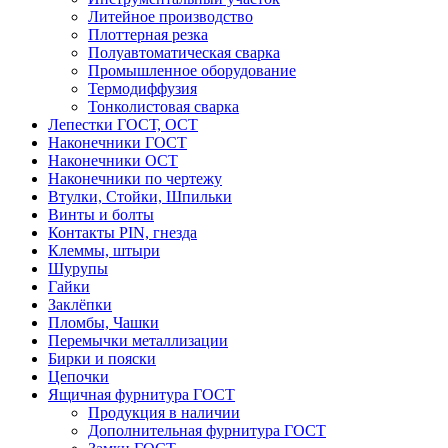
Литейное производство
Плоттерная резка
Полуавтоматическая сварка
Промышленное оборудование
Термодиффузия
Тонколистовая сварка
Лепестки ГОСТ, ОСТ
Наконечники ГОСТ
Наконечники ОСТ
Наконечники по чертежу
Втулки, Стойки, Шпильки
Винты и болты
Контакты PIN, гнезда
Клеммы, штыри
Шурупы
Гайки
Заклёпки
Пломбы, Чашки
Перемычки металлизации
Бирки и пояски
Цепочки
Ящичная фурнитура ГОСТ
Продукция в наличии
Дополнительная фурнитура ГОСТ