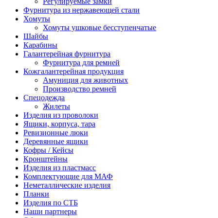
Регулируемые замки
Фурнитура из нержавеющей стали
Хомуты
Хомуты ушковые бесступенчатые
Шайбы
Карабины
Галантерейная фурнитура
Фурнитура для ремней
Кожгалантерейная продукция
Амуниция для животных
Производство ремней
Спецодежда
Жилеты
Изделия из проволоки
Ящики, корпуса, тара
Ревизионные люки
Деревянные ящики
Кофры / Кейсы
Кронштейны
Изделия из пластмасс
Комплектующие для МАФ
Неметаллические изделия
Планки
Изделия по СТБ
Наши партнеры