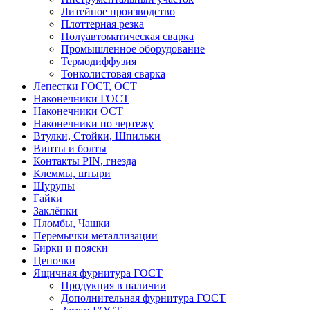
Литейное производство
Плоттерная резка
Полуавтоматическая сварка
Промышленное оборудование
Термодиффузия
Тонколистовая сварка
Лепестки ГОСТ, ОСТ
Наконечники ГОСТ
Наконечники ОСТ
Наконечники по чертежу
Втулки, Стойки, Шпильки
Винты и болты
Контакты PIN, гнезда
Клеммы, штыри
Шурупы
Гайки
Заклёпки
Пломбы, Чашки
Перемычки металлизации
Бирки и пояски
Цепочки
Ящичная фурнитура ГОСТ
Продукция в наличии
Дополнительная фурнитура ГОСТ