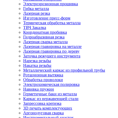
Электроэрозионная прошивка
Гибка металла
Лазерная резка
Изготовление пресс-форм
Термическая обработка металла
ТВЧ Закалка
Координатная пробивка
Гидроабразивная резка
Лазерная сварка металла
Лазерная гравировка на металле
Лазерная гравировка по дереву
Заточка режущего инструмента
Нарезка резьбы
Накатка резьбы
Металлический каркас из профильной трубы
Ротационная вытяжка
Обработка проволоки
Электрохимическая полировка
Навивка пружин
Герметичные баки из металла
Каркас из нержавеющей стали
Запрессовка крепежа
3D печать комплектующих
Аргонодуговая сварка
Инструментальный участок