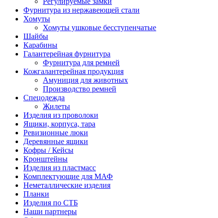
Регулируемые замки
Фурнитура из нержавеющей стали
Хомуты
Хомуты ушковые бесступенчатые
Шайбы
Карабины
Галантерейная фурнитура
Фурнитура для ремней
Кожгалантерейная продукция
Амуниция для животных
Производство ремней
Спецодежда
Жилеты
Изделия из проволоки
Ящики, корпуса, тара
Ревизионные люки
Деревянные ящики
Кофры / Кейсы
Кронштейны
Изделия из пластмасс
Комплектующие для МАФ
Неметаллические изделия
Планки
Изделия по СТБ
Наши партнеры