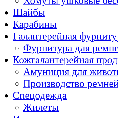
Хомуты ушковые бес
Шайбы
Карабины
Галантерейная фурниту
Фурнитура для ремн
Кожгалантерейная про
Амуниция для живо
Производство ремне
Спецодежда
Жилеты