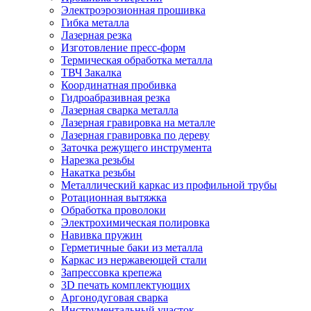
Электроэрозионная прошивка
Гибка металла
Лазерная резка
Изготовление пресс-форм
Термическая обработка металла
ТВЧ Закалка
Координатная пробивка
Гидроабразивная резка
Лазерная сварка металла
Лазерная гравировка на металле
Лазерная гравировка по дереву
Заточка режущего инструмента
Нарезка резьбы
Накатка резьбы
Металлический каркас из профильной трубы
Ротационная вытяжка
Обработка проволоки
Электрохимическая полировка
Навивка пружин
Герметичные баки из металла
Каркас из нержавеющей стали
Запрессовка крепежа
3D печать комплектующих
Аргонодуговая сварка
Инструментальный участок