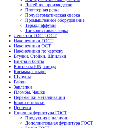
Литейное производство
Плоттерная резка
Полуавтоматическая сварка
Промышленное оборудование
Термодиффузия
Тонколистовая сварка
Лепестки ГОСТ, ОСТ
Наконечники ГОСТ
Наконечники ОСТ
Наконечники по чертежу
Втулки, Стойки, Шпильки
Винты и болты
Контакты PIN, гнезда
Клеммы, штыри
Шурупы
Гайки
Заклёпки
Пломбы, Чашки
Перемычки металлизации
Бирки и пояски
Цепочки
Ящичная фурнитура ГОСТ
Продукция в наличии
Дополнительная фурнитура ГОСТ