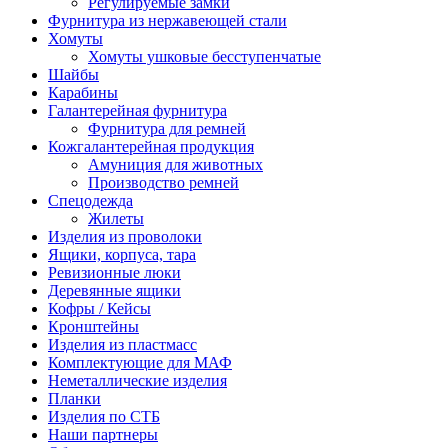
Регулируемые замки
Фурнитура из нержавеющей стали
Хомуты
Хомуты ушковые бесступенчатые
Шайбы
Карабины
Галантерейная фурнитура
Фурнитура для ремней
Кожгалантерейная продукция
Амуниция для животных
Производство ремней
Спецодежда
Жилеты
Изделия из проволоки
Ящики, корпуса, тара
Ревизионные люки
Деревянные ящики
Кофры / Кейсы
Кронштейны
Изделия из пластмасс
Комплектующие для МАФ
Неметаллические изделия
Планки
Изделия по СТБ
Наши партнеры