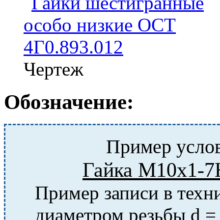
Чертеж
Обозначение:
Пример услов
Гайка М10х1-7
Пример записи в техн
диаметром резьбы d =