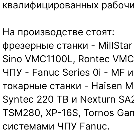
квалифицированных рабочих
На производстве стоят:
фрезерные станки - MillStar
Sino VMC1100L, Rontec VMC
ЧПУ - Fanuc Series 0i - MF и
токарные станки - Haisen 
Syntec 220 TB и Nexturn SA
TSM280, XP-16S, Tornos Ga
системами ЧПУ Fanuc.