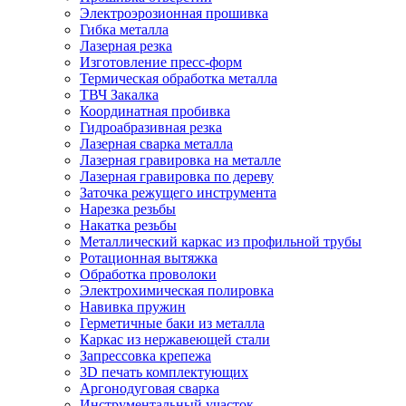
Электроэрозионная прошивка
Гибка металла
Лазерная резка
Изготовление пресс-форм
Термическая обработка металла
ТВЧ Закалка
Координатная пробивка
Гидроабразивная резка
Лазерная сварка металла
Лазерная гравировка на металле
Лазерная гравировка по дереву
Заточка режущего инструмента
Нарезка резьбы
Накатка резьбы
Металлический каркас из профильной трубы
Ротационная вытяжка
Обработка проволоки
Электрохимическая полировка
Навивка пружин
Герметичные баки из металла
Каркас из нержавеющей стали
Запрессовка крепежа
3D печать комплектующих
Аргонодуговая сварка
Инструментальный участок