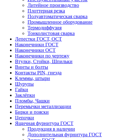
Литейное производство
Плоттерная резка
Полуавтоматическая сварка
Промышленное оборудование
Термодиффузия
Тонколистовая сварка
Лепестки ГОСТ, ОСТ
Наконечники ГОСТ
Наконечники ОСТ
Наконечники по чертежу
Втулки, Стойки, Шпильки
Винты и болты
Контакты PIN, гнезда
Клеммы, штыри
Шурупы
Гайки
Заклёпки
Пломбы, Чашки
Перемычки металлизации
Бирки и пояски
Цепочки
Ящичная фурнитура ГОСТ
Продукция в наличии
Дополнительная фурнитура ГОСТ