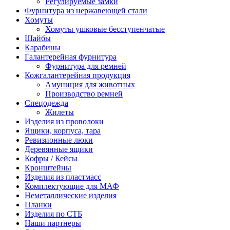
Регулируемые замки
Фурнитура из нержавеющей стали
Хомуты
Хомуты ушковые бесступенчатые
Шайбы
Карабины
Галантерейная фурнитура
Фурнитура для ремней
Кожгалантерейная продукция
Амуниция для животных
Производство ремней
Спецодежда
Жилеты
Изделия из проволоки
Ящики, корпуса, тара
Ревизионные люки
Деревянные ящики
Кофры / Кейсы
Кронштейны
Изделия из пластмасс
Комплектующие для МАФ
Неметаллические изделия
Планки
Изделия по СТБ
Наши партнеры