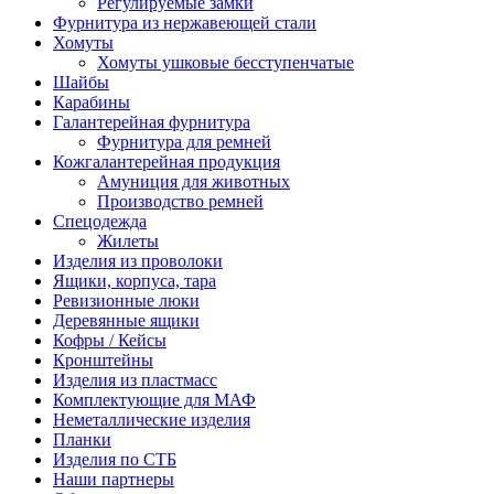
Регулируемые замки
Фурнитура из нержавеющей стали
Хомуты
Хомуты ушковые бесступенчатые
Шайбы
Карабины
Галантерейная фурнитура
Фурнитура для ремней
Кожгалантерейная продукция
Амуниция для животных
Производство ремней
Спецодежда
Жилеты
Изделия из проволоки
Ящики, корпуса, тара
Ревизионные люки
Деревянные ящики
Кофры / Кейсы
Кронштейны
Изделия из пластмасс
Комплектующие для МАФ
Неметаллические изделия
Планки
Изделия по СТБ
Наши партнеры