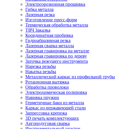
Электроэрозионная прошивка
Гибка металла
Лазерная резка
Изготовление пресс-форм
Термическая обработка металла
ТВЧ Закалка
Координатная пробивка
Гидроабразивная резка
Лазерная сварка металла
Лазерная гравировка на металле
Лазерная гравировка по дереву
Заточка режущего инструмента
Нарезка резьбы
Накатка резьбы
Металлический каркас из профильной трубы
Ротационная вытяжка
Обработка проволоки
Электрохимическая полировка
Навивка пружин
Герметичные баки из металла
Каркас из нержавеющей стали
Запрессовка крепежа
3D печать комплектующих
Аргонодуговая сварка
Инструментальный участок