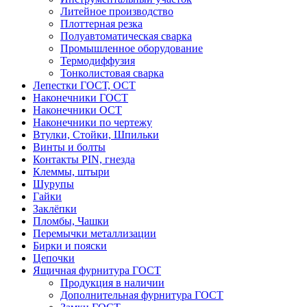
Литейное производство
Плоттерная резка
Полуавтоматическая сварка
Промышленное оборудование
Термодиффузия
Тонколистовая сварка
Лепестки ГОСТ, ОСТ
Наконечники ГОСТ
Наконечники ОСТ
Наконечники по чертежу
Втулки, Стойки, Шпильки
Винты и болты
Контакты PIN, гнезда
Клеммы, штыри
Шурупы
Гайки
Заклёпки
Пломбы, Чашки
Перемычки металлизации
Бирки и пояски
Цепочки
Ящичная фурнитура ГОСТ
Продукция в наличии
Дополнительная фурнитура ГОСТ