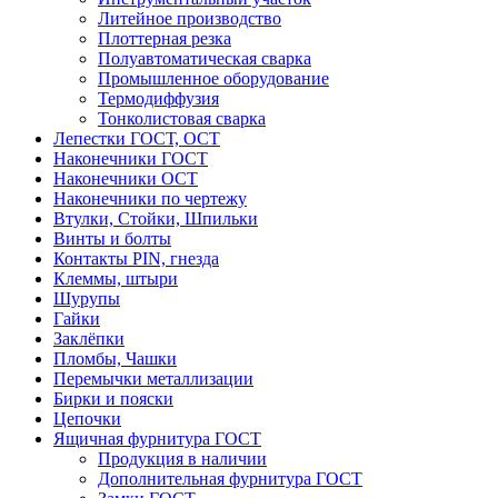
Литейное производство
Плоттерная резка
Полуавтоматическая сварка
Промышленное оборудование
Термодиффузия
Тонколистовая сварка
Лепестки ГОСТ, ОСТ
Наконечники ГОСТ
Наконечники ОСТ
Наконечники по чертежу
Втулки, Стойки, Шпильки
Винты и болты
Контакты PIN, гнезда
Клеммы, штыри
Шурупы
Гайки
Заклёпки
Пломбы, Чашки
Перемычки металлизации
Бирки и пояски
Цепочки
Ящичная фурнитура ГОСТ
Продукция в наличии
Дополнительная фурнитура ГОСТ