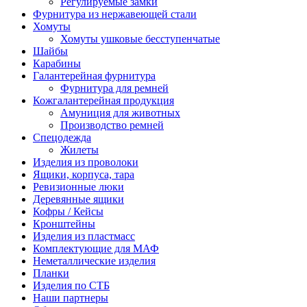
Регулируемые замки
Фурнитура из нержавеющей стали
Хомуты
Хомуты ушковые бесступенчатые
Шайбы
Карабины
Галантерейная фурнитура
Фурнитура для ремней
Кожгалантерейная продукция
Амуниция для животных
Производство ремней
Спецодежда
Жилеты
Изделия из проволоки
Ящики, корпуса, тара
Ревизионные люки
Деревянные ящики
Кофры / Кейсы
Кронштейны
Изделия из пластмасс
Комплектующие для МАФ
Неметаллические изделия
Планки
Изделия по СТБ
Наши партнеры