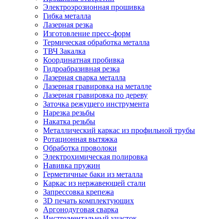
Электроэрозионная прошивка
Гибка металла
Лазерная резка
Изготовление пресс-форм
Термическая обработка металла
ТВЧ Закалка
Координатная пробивка
Гидроабразивная резка
Лазерная сварка металла
Лазерная гравировка на металле
Лазерная гравировка по дереву
Заточка режущего инструмента
Нарезка резьбы
Накатка резьбы
Металлический каркас из профильной трубы
Ротационная вытяжка
Обработка проволоки
Электрохимическая полировка
Навивка пружин
Герметичные баки из металла
Каркас из нержавеющей стали
Запрессовка крепежа
3D печать комплектующих
Аргонодуговая сварка
Инструментальный участок